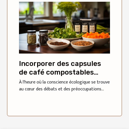
Incorporer des capsules
de café compostables
dans une cuisine
À l'heure où la conscience écologique se trouve
au cœur des débats et des préoccupations...
responsable