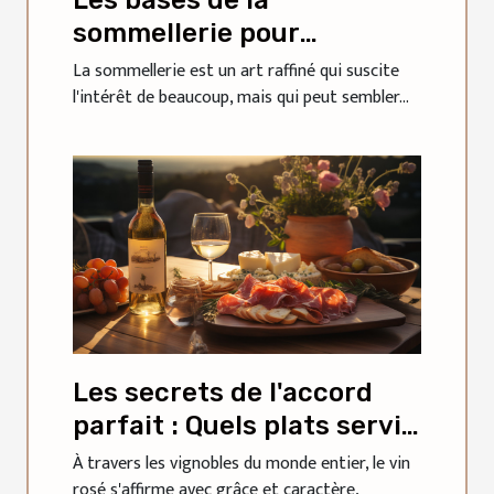
sommellerie pour
débutants
La sommellerie est un art raffiné qui suscite
l'intérêt de beaucoup, mais qui peut sembler...
Les secrets de l'accord
parfait : Quels plats servir
avec différents types de
À travers les vignobles du monde entier, le vin
rosé s'affirme avec grâce et caractère,
vins rosés ?